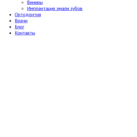
Виниры
Имплантация эмали зубов
Ортодонтия
Врачи
Блог
Контакты