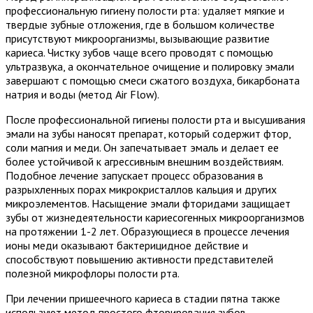
профессиональную гигиену полости рта: удаляет мягкие и
твердые зубные отложения, где в большом количестве
присутствуют микроорганизмы, вызывающие развитие
кариеса. Чистку зубов чаще всего проводят с помощью
ультразвука, а окончательное очищение и полировку эмали
завершают с помощью смеси сжатого воздуха, бикарбоната
натрия и воды (метод Air Flow).
После профессиональной гигиены полости рта и высушивания
эмали на зубы наносят препарат, который содержит фтор,
соли магния и меди. Он запечатывает эмаль и делает ее
более устойчивой к агрессивным внешним воздействиям.
Подобное лечение запускает процесс образования в
разрыхленных порах микрокристаллов кальция и других
микроэлементов. Насыщение эмали фторидами защищает
зубы от жизнедеятельности кариесогенных микроорганизмов
на протяжении 1-2 лет. Образующиеся в процессе лечения
ионы меди оказывают бактерицидное действие и
способствуют повышению активности представителей
полезной микрофлоры полости рта.
При лечении пришеечного кариеса в стадии пятна также
используют метод простого фторирования зубов.